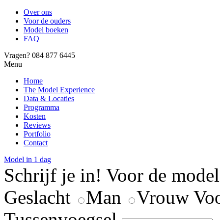
Over ons
Voor de ouders
Model boeken
FAQ
Vragen? 084 877 6445
Menu
Home
The Model Experience
Data & Locaties
Programma
Kosten
Reviews
Portfolio
Contact
Model in 1 dag
Schrijf je in!
Voor de mode
Geslacht
Man
Vrouw
Vo
Tussenvoegsel